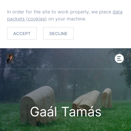
In order for the site to work properly, we place
data
packets (cookies)
on your machine.
ACCEPT
DECLINE
Gaál Tamás